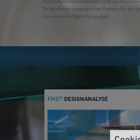
Als Komplettdienstleister rund um innovati
Ihr perfekter strategischer Partner für die
zur einbaufertigen Baugruppe.
FMG
DESIGNANALYSE
®
Cooki