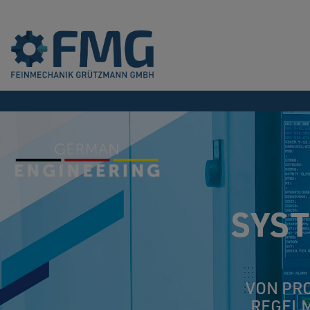
SYS
VON PR
REGELM