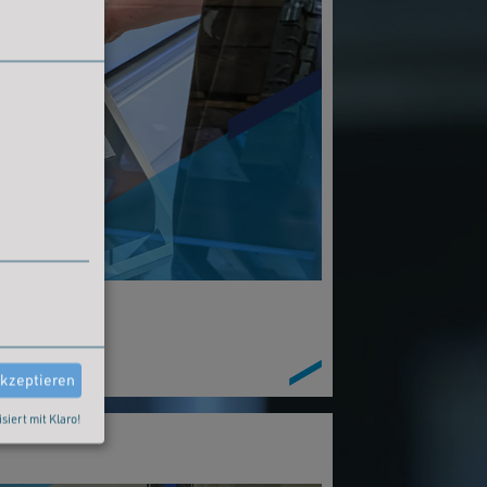
akzeptieren
isiert mit Klaro!