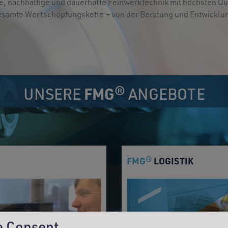
ve, nachhaltige und dauerhafte Feinwerktechnik mit höchsten Q
 gesamte Wertschöpfungskette – von der Beratung und Entwicklun
UNSERE
FMG
® ANGEBOTE
FMG
LOGISTIK
®
e Consent