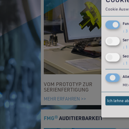
Cookie Ausw
Fun
↓
3
Ser
↓
1
Sec
↓
1
All
VOM PROTOTYP ZUR
Mit
SERIENFERTIGUNG
MEHR ERFAHREN >>
Ich lehne ab
FMG
AUDITIERBARKEIT
®