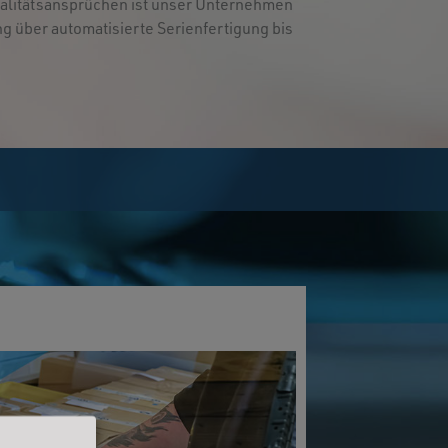
ualitätsansprüchen ist unser Unternehmen
g über automatisierte Serienfertigung bis