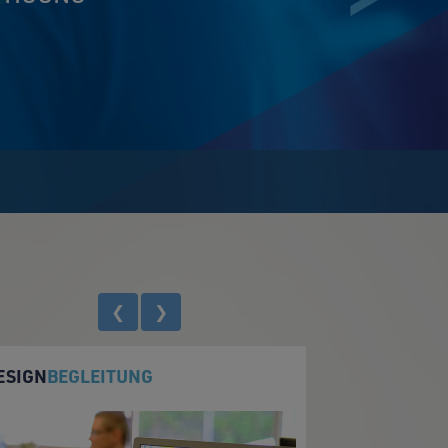
❮
❯
ESIGN
BEGLEITUNG