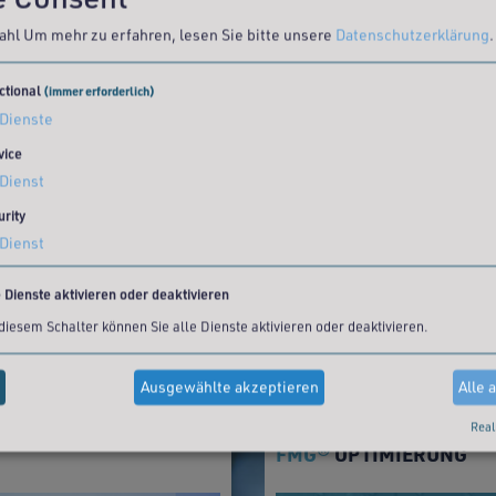
ahl
Um mehr zu erfahren, lesen Sie bitte unsere
Datenschutzerklärung
.
ctional
(immer erforderlich)
Dienste
vice
Dienst
urity
Dienst
e Dienste aktivieren oder deaktivieren
PROFESSIONELLE
 diesem Schalter können Sie alle Dienste aktivieren oder deaktivieren.
ORGANISATION VON A-Z
MEHR ERFAHREN >>
Ausgewählte akzeptieren
Alle 
Real
FMG
OPTIMIERUNG
®