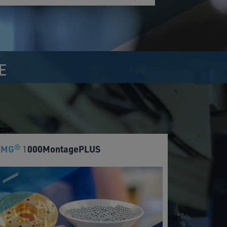
E
FMG
000MontagePLUS
®
1