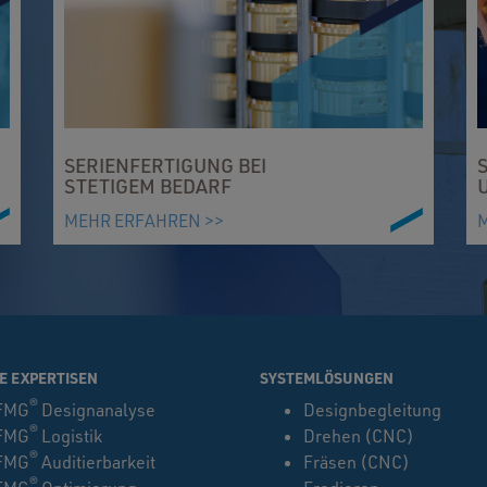
SERIENFERTIGUNG BEI
STETIGEM BEDARF
MEHR ERFAHREN >>
E EXPERTISEN
SYSTEMLÖSUNGEN
®
FMG
Designanalyse
Designbegleitung
®
FMG
Logistik
Drehen (CNC)
®
FMG
Auditierbarkeit
Fräsen (CNC)
®